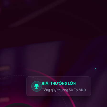
GIẢI THƯỞNG LỚN
Tổng quỹ thưởng 50 Tỷ VNĐ