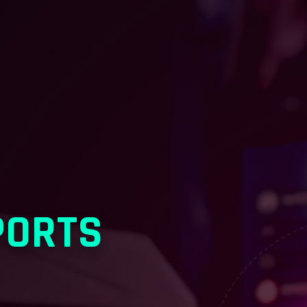
PORTS