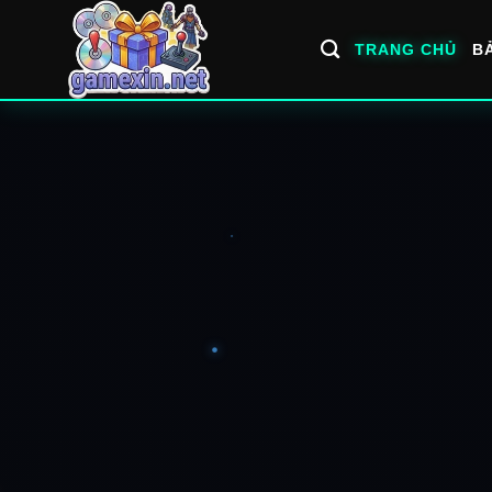
Bỏ
qua
TRANG CHỦ
B
nội
dung