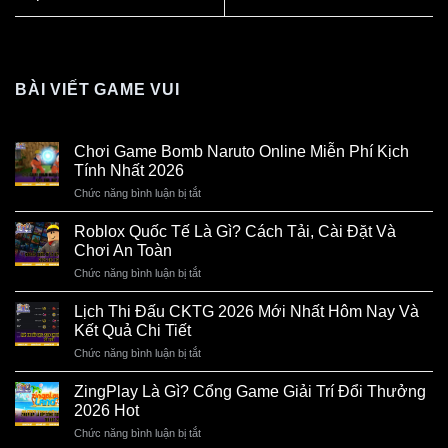
BÀI VIẾT GAME VUI
Chơi Game Bomb Naruto Online Miễn Phí Kịch
Tính Nhất 2026
Chức năng bình luận bị tắt
ở
Chơi
Game
Roblox Quốc Tế Là Gì? Cách Tải, Cài Đặt Và
Bomb
Chơi An Toàn
Naruto
Online
Chức năng bình luận bị tắt
ở
Miễn
Roblox
Phí
Quốc
Lịch Thi Đấu CKTG 2026 Mới Nhất Hôm Nay Và
Kịch
Tế
Kết Quả Chi Tiết
Tính
Là
Nhất
Gì?
Chức năng bình luận bị tắt
ở
2026
Cách
Lịch
Tải,
Thi
ZingPlay Là Gì? Cổng Game Giải Trí Đổi Thưởng
Cài
Đấu
2026 Hot
Đặt
CKTG
Và
2026
Chức năng bình luận bị tắt
ở
Chơi
Mới
ZingPlay