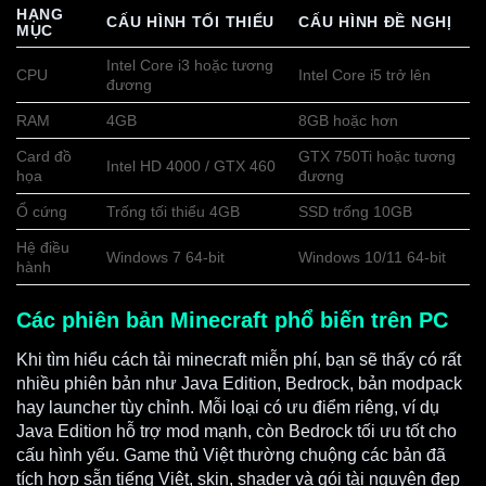
HẠNG
CẤU HÌNH TỐI THIỂU
CẤU HÌNH ĐỀ NGHỊ
MỤC
Intel Core i3 hoặc tương
CPU
Intel Core i5 trở lên
đương
RAM
4GB
8GB hoặc hơn
Card đồ
GTX 750Ti hoặc tương
Intel HD 4000 / GTX 460
họa
đương
Ổ cứng
Trống tối thiểu 4GB
SSD trống 10GB
Hệ điều
Windows 7 64-bit
Windows 10/11 64-bit
hành
Các phiên bản Minecraft phổ biến trên PC
Khi tìm hiểu cách tải minecraft miễn phí, bạn sẽ thấy có rất
nhiều phiên bản như Java Edition, Bedrock, bản modpack
hay launcher tùy chỉnh. Mỗi loại có ưu điểm riêng, ví dụ
Java Edition hỗ trợ mod mạnh, còn Bedrock tối ưu tốt cho
cấu hình yếu. Game thủ Việt thường chuộng các bản đã
tích hợp sẵn tiếng Việt, skin, shader và gói tài nguyên đẹp