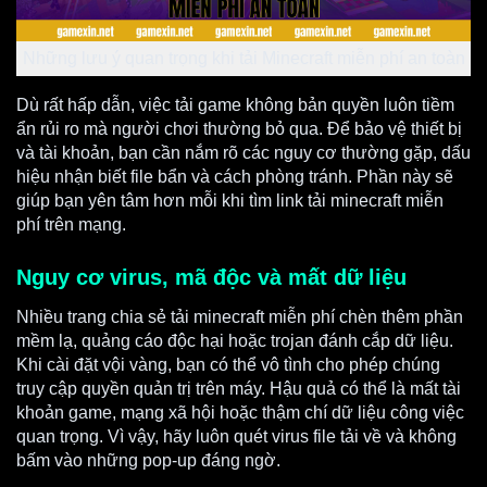
Những lưu ý quan trọng khi tải Minecraft miễn phí an toàn
Dù rất hấp dẫn, việc tải game không bản quyền luôn tiềm
ẩn rủi ro mà người chơi thường bỏ qua. Để bảo vệ thiết bị
và tài khoản, bạn cần nắm rõ các nguy cơ thường gặp, dấu
hiệu nhận biết file bẩn và cách phòng tránh. Phần này sẽ
giúp bạn yên tâm hơn mỗi khi tìm link tải minecraft miễn
phí trên mạng.
Nguy cơ virus, mã độc và mất dữ liệu
Nhiều trang chia sẻ tải minecraft miễn phí chèn thêm phần
mềm lạ, quảng cáo độc hại hoặc trojan đánh cắp dữ liệu.
Khi cài đặt vội vàng, bạn có thể vô tình cho phép chúng
truy cập quyền quản trị trên máy. Hậu quả có thể là mất tài
khoản game, mạng xã hội hoặc thậm chí dữ liệu công việc
quan trọng. Vì vậy, hãy luôn quét virus file tải về và không
bấm vào những pop-up đáng ngờ.