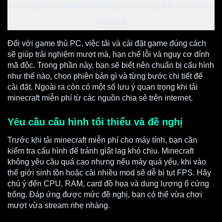
Hướng dẫn tải Minecraft miễn phí cho máy tính an toàn và
hiệu quả
Đối với game thủ PC, việc tải và cài đặt game đúng cách
sẽ giúp trải nghiệm mượt mà, hạn chế lỗi và nguy cơ dính
mã độc. Trong phần này, bạn sẽ biết nên chuẩn bị cấu hình
như thế nào, chọn phiên bản gì và từng bước chi tiết để
cài đặt. Ngoài ra còn có một số lưu ý quan trọng khi tải
minecraft miễn phí từ các nguồn chia sẻ trên internet.
Yêu cầu cấu hình tối thiểu và đề nghị
Trước khi tải minecraft miễn phí cho máy tính, bạn cần
kiểm tra cấu hình để tránh giật lag khó chịu. Minecraft
không yêu cầu quá cao nhưng nếu máy quá yếu, khi vào
thế giới sinh tồn hoặc cài nhiều mod sẽ dễ bị tụt FPS. Hãy
chú ý đến CPU, RAM, card đồ họa và dung lượng ổ cứng
trống. Đáp ứng được mức đề nghị, bạn có thể vừa chơi
mượt vừa stream nhẹ nhàng.