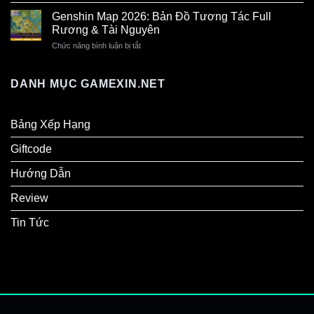
An
Nhất
Là
Toàn
Genshin Map 2026: Bản Đồ Tương Tác Full
Hôm
Gì?
Rương & Tài Nguyên
Nay
Cổng
Và
Game
Chức năng bình luận bị tắt
ở
Kết
Giải
Genshin
Quả
Trí
Map
Chi
Đổi
2026:
Tiết
DANH MỤC GAMEXIN.NET
Thưởng
Bản
2026
Đồ
Hot
Tương
Tác
Bảng Xếp Hạng
Full
Rương
Giftcode
&
Tài
Nguyên
Hướng Dẫn
Review
Tin Tức