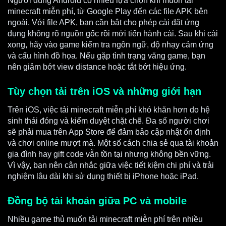
Người dùng Android có nhiều lựa chọn khi muốn tải
minecraft miễn phí, từ Google Play đến các file APK bên
ngoài. Với file APK, bạn cần bật cho phép cài đặt ứng
dụng không rõ nguồn gốc rồi mới tiến hành cài. Sau khi cài
xong, hãy vào game kiểm tra ngôn ngữ, độ nhạy cảm ứng
và cấu hình đồ họa. Nếu gặp tình trạng văng game, bạn
nên giảm bớt view distance hoặc tắt bớt hiệu ứng.
Tùy chọn tải trên iOS và những giới hạn
Trên iOS, việc tải minecraft miễn phí khó khăn hơn do hệ
sinh thái đóng và kiểm duyệt chặt chẽ. Đa số người chơi
sẽ phải mua trên App Store để đảm bảo cập nhật ổn định
và chơi online mượt mà. Một số cách chia sẻ qua tài khoản
gia đình hay gift code vẫn tồn tại nhưng không bền vững.
Vì vậy, bạn nên cân nhắc giữa việc tiết kiệm chi phí và trải
nghiệm lâu dài khi sử dụng thiết bị iPhone hoặc iPad.
Đồng bộ tài khoản giữa PC và mobile
Nhiều game thủ muốn tải minecraft miễn phí trên nhiều