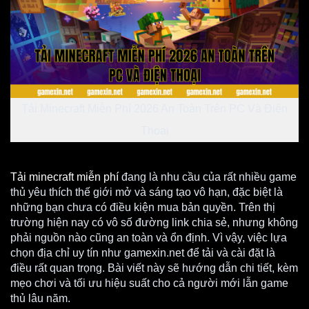
Tải Minecraft Miễn Phí 2026 An Toàn Trên PC Và Điện
Thoại
Tải minecraft miễn phí
đang là nhu cầu của rất nhiều game
thủ yêu thích thế giới mở và sáng tạo vô hạn, đặc biệt là
những bạn chưa có điều kiện mua bản quyền. Trên thị
trường hiện nay có vô số đường link chia sẻ, nhưng không
phải nguồn nào cũng an toàn và ổn định. Vì vậy, việc lựa
chọn địa chỉ uy tín như gamexin.net để tải và cài đặt là
điều rất quan trọng. Bài viết này sẽ hướng dẫn chi tiết, kèm
mẹo chơi và tối ưu hiệu suất cho cả người mới lẫn game
thủ lâu năm.