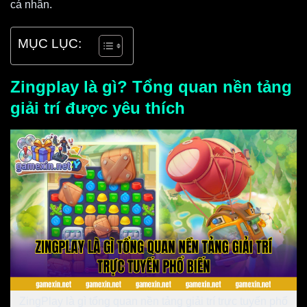
cá nhân.
MỤC LỤC:
Zingplay là gì? Tổng quan nền tảng
giải trí được yêu thích
ZingPlay là gì tổng quan nền tảng giải trí trực tuyến phổ