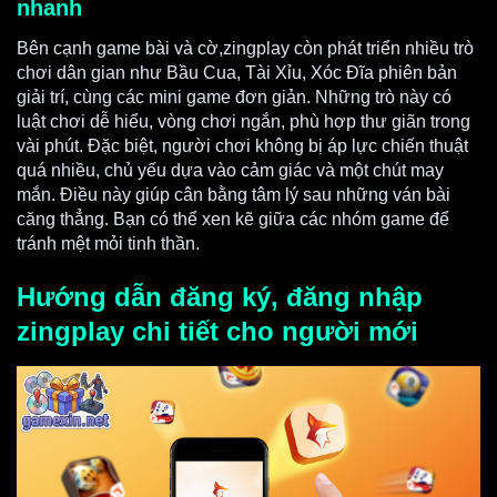
nhanh
Bên cạnh game bài và cờ,zingplay còn phát triển nhiều trò
chơi dân gian như Bầu Cua, Tài Xỉu, Xóc Đĩa phiên bản
giải trí, cùng các mini game đơn giản. Những trò này có
luật chơi dễ hiểu, vòng chơi ngắn, phù hợp thư giãn trong
vài phút. Đặc biệt, người chơi không bị áp lực chiến thuật
quá nhiều, chủ yếu dựa vào cảm giác và một chút may
mắn. Điều này giúp cân bằng tâm lý sau những ván bài
căng thẳng. Bạn có thể xen kẽ giữa các nhóm game để
tránh mệt mỏi tinh thần.
Hướng dẫn đăng ký, đăng nhập
zingplay chi tiết cho người mới