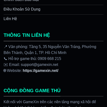
Điều Khoản Sử Dụng
Liên Hệ
THÔNG TIN LIÊN HỆ
📍 Văn phòng: Tầng 5, 35 Nguyễn Văn Tráng, Phường
Bến Thành, Quận 1, TP. Hồ Chí Minh
📞 Hỗ trợ game thủ: 0909 668 215
✉️ Email:
support@gamexin.net
🌐 Website:
https://gamexin.net/
CỘNG ĐỒNG GAME THỦ
Kết nối với GameXin trên các nền tảng mạng xã hội để