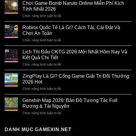
Chơi Game Bomb Naruto Online Miễn Phí Kịch
Tính Nhất 2026
Chức năng bình luận bị tắt
ở
Chơi
Game
Roblox Quốc Tế Là Gì? Cách Tải, Cài Đặt Và
Bomb
Chơi An Toàn
Naruto
Online
Chức năng bình luận bị tắt
ở
Miễn
Roblox
Phí
Quốc
Lịch Thi Đấu CKTG 2026 Mới Nhất Hôm Nay Và
Kịch
Tế
Kết Quả Chi Tiết
Tính
Là
Nhất
Gì?
Chức năng bình luận bị tắt
ở
2026
Cách
Lịch
Tải,
Thi
ZingPlay Là Gì? Cổng Game Giải Trí Đổi Thưởng
Cài
Đấu
2026 Hot
Đặt
CKTG
Và
2026
Chức năng bình luận bị tắt
ở
Chơi
Mới
ZingPlay
An
Nhất
Là
Toàn
Genshin Map 2026: Bản Đồ Tương Tác Full
Hôm
Gì?
Rương & Tài Nguyên
Nay
Cổng
Và
Game
Chức năng bình luận bị tắt
ở
Kết
Giải
Genshin
Quả
Trí
Map
Chi
Đổi
2026:
Tiết
DANH MỤC GAMEXIN.NET
Thưởng
Bản
2026
Đồ