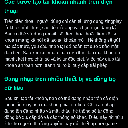
Các bước tạo tài khoản nhanh trên điện
thoại
Trên điện thoại, người dùng chỉ cần tải ứng dụng zingplay
từ kho chính thức, sau đó mở app và chọn mục đăng ký.
Bạn có thể sử dụng email, số điện thoại hoặc liên kết tài
khoản mạng xã hội để tạo tài khoản mới. Hệ thống sẽ gửi
mã xác thực, yêu cầu nhập lại để hoàn tất bước bảo mật
đầu tiên. Sau khi xác nhận, bạn nên thiết lập mật khẩu đủ
mạnh, kết hợp chữ, số và ký tự đặc biệt. Việc này giúp tài
khoản an toàn hơn, tránh rủi ro bị truy cập trái phép.
Đăng nhập trên nhiều thiết bị và đồng bộ
dữ liệu
Sau khi tạo tài khoản, bạn có thể đăng nhập trên cả điện
thoại lẫn máy tính mà không mất dữ liệu. Chỉ cần nhập
đúng tên đăng nhập và mật khẩu, hệ thống sẽ tự động
đồng bộ xu, cấp độ và các thông số khác. Điều này rất hữu
ích cho người thường xuyên thay đổi thiết bị chơi game.